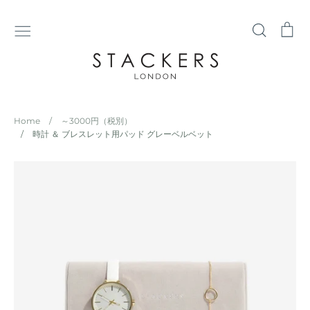
コ
ン
検
シ
テ
索
ョ
ン
ッ
ツ
ピ
に
ン
ス
グ
Home
/
～3000円（税別）
キ
カ
/
時計 ＆ ブレスレット用パッド グレーベルベット
ッ
ー
プ
ト