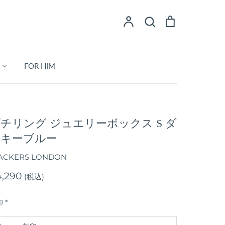
ア
検
シ
検索
カ
索
ョ
ウ
ッ
ン
ピ
FOR HIM
ト
ン
グ
カ
ー
ト
チリング ジュエリーボックス S ダ
スキーブルー
ACKERS LONDON
,290
(税込)
印
*