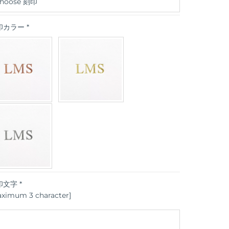
印カラー
*
印文字
*
aximum 3 character]