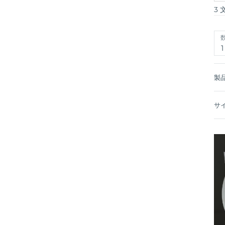
3
1
製
サ