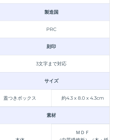
製造国
PRC
刻印
3文字まで対応
サイズ
蓋つきボックス
約4.3 x 8.0 x 4.3cm
素材
ＭＤＦ
本体
（中質繊維板）（木・紙