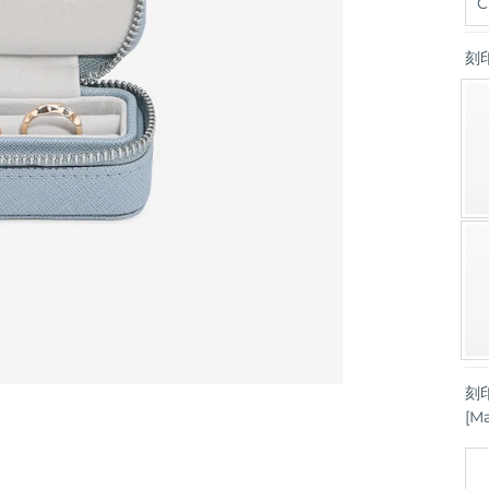
刻
刻
[M