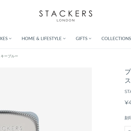
XES
HOME & LIFESTYLE
GIFTS
COLLECTIONS
スキーブルー
プ
ST
¥4
刻