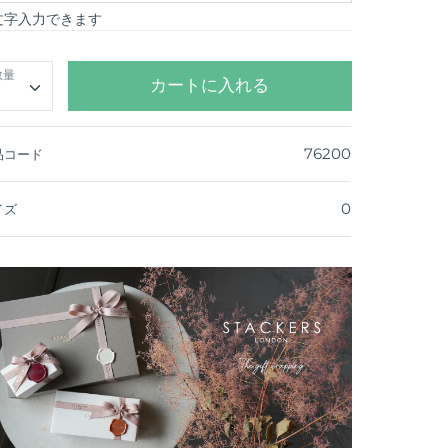
 文字入力できます
数量
カートに入れる
76200
品コード
0
イズ