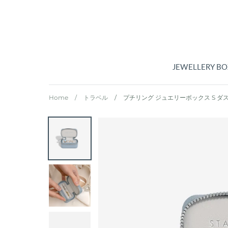
コ
ン
テ
ン
ツ
に
JEWELLERY BO
ス
キ
Home
/
トラベル
/
プチリング ジュエリーボックス S ダ
ッ
プ