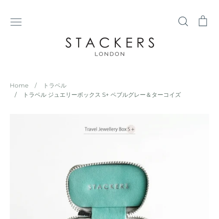
コ
ン
検
シ
テ
索
ョ
ン
ッ
ツ
ピ
に
ン
ス
グ
Home
/
トラベル
キ
カ
/
トラベル ジュエリーボックス S+ ペブルグレー＆ターコイズ
ッ
ー
プ
ト