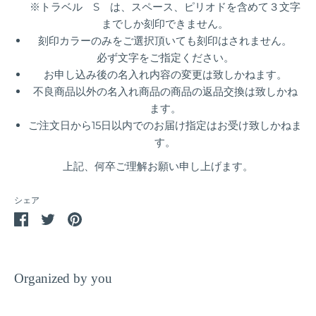
※トラベル S は、スペース、ピリオドを含めて３文字
までしか刻印できません。
刻印カラーのみをご選択頂いても刻印はされません。
必ず文字をご指定ください。
お申し込み後の名入れ内容の変更は致しかねます。
不良商品以外の名入れ商品の商品の返品交換は致しかね
ます。
ご注文日から15日以内でのお届け指定はお受け致しかねま
す。
上記、何卒ご理解お願い申し上げます。
シェア
Facebook
Twitter
Pin
で
で
it
シ
シ
ェ
ェ
Organized by you
ア
ア