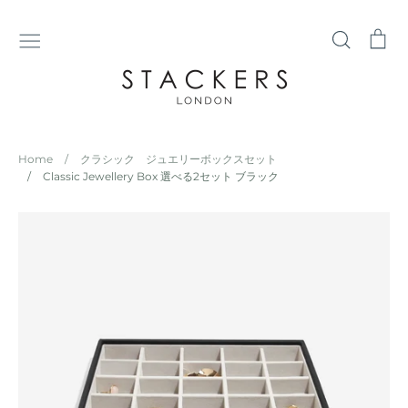
コ
ン
検
シ
テ
索
ョ
ン
ッ
ツ
ピ
に
ン
ス
グ
Home
/
クラシック ジュエリーボックスセット
キ
カ
/
Classic Jewellery Box 選べる2セット ブラック
ッ
ー
プ
ト