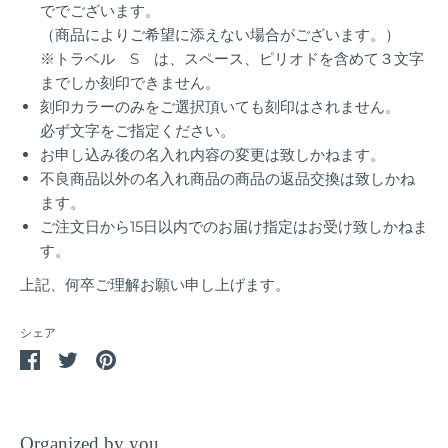
ででございます。
（商品によりご希望に添えない場合がございます。）
※トラベル S は、スペース、ピリオドを含めて３文字
までしか刻印できません。
刻印カラーのみをご選択頂いても刻印はされません。
必ず文字をご指定ください。
お申し込み後の名入れ内容の変更は致しかねます。
不良商品以外の名入れ商品の商品の返品交換は致しかね
ます。
ご注文日から15日以内でのお届け指定はお受け致しかねま
す。
上記、何卒ご理解お願い申し上げます。
シェア
Facebook
Twitter
Pin
で
で
it
シ
シ
ェ
ェ
Organized by you