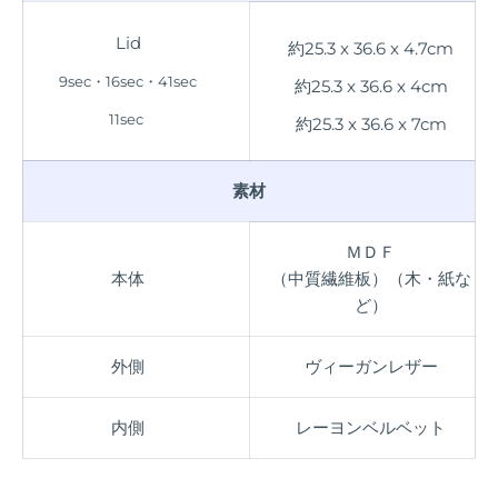
Lid
約25.3 x 36.6 x 4.7cm
9sec・16sec・41
sec
約25.3 x 36.6 x 4cm
11sec
約25.3 x 36.6 x 7cm
素材
ＭＤＦ
本体
（中質繊維板）（木・紙な
ど）
外側
ヴィーガンレザー
内側
レーヨンベルベット