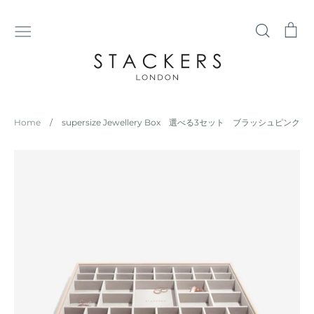
コ
ン
検
シ
テ
索
ョ
ン
ッ
ツ
ピ
に
ン
ス
グ
Home
/
supersize Jewellery Box 選べる3セット ブラッシュピンク
キ
カ
ッ
ー
プ
ト