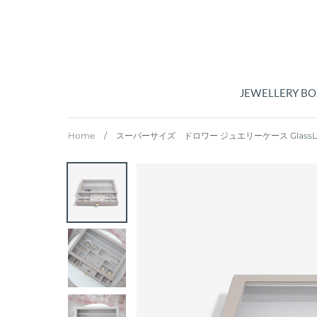
コ
ン
テ
ン
ツ
に
JEWELLERY BO
ス
キ
Home
/
スーパーサイズ ドロワー ジュエリーケース Glass
ッ
プ