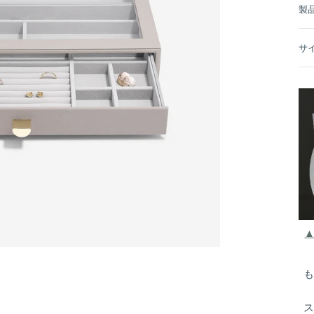
製
サ
も
ス