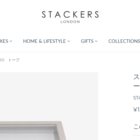
XES
HOME & LIFESTYLE
GIFTS
COLLECTIONS
LID トープ
ス
ー
ST
¥1
こ