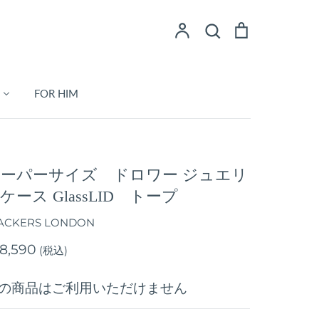
ア
検
シ
検索
カ
索
ョ
ウ
ッ
ン
ピ
FOR HIM
ト
ン
グ
カ
ー
ト
ーパーサイズ ドロワー ジュエリ
ケース GlassLID トープ
ACKERS LONDON
8,590
(税込)
の商品はご利用いただけません