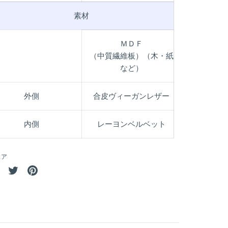
素材
ＭＤＦ
（中質繊維板）（木・紙
など）
外側
合皮ヴィーガンレザー
内側
レーヨンベルベット
ェア
Facebook
Twitter
Pin
で
で
it
シ
シ
ェ
ェ
ア
ア