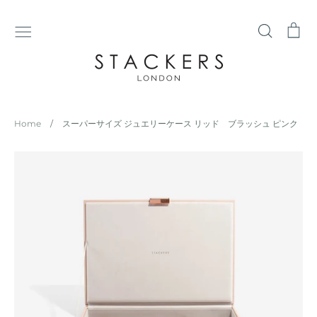
コ
ン
検
シ
テ
索
ョ
ン
ッ
ツ
ピ
に
ン
ス
グ
Home
/
スーパーサイズ ジュエリーケース リッド ブラッシュ ピンク
キ
カ
ッ
ー
プ
ト