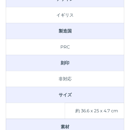
イギリス
製造国
PRC
刻印
非対応
サイズ
約 36.6
x 25 x 4.7
cm
素材