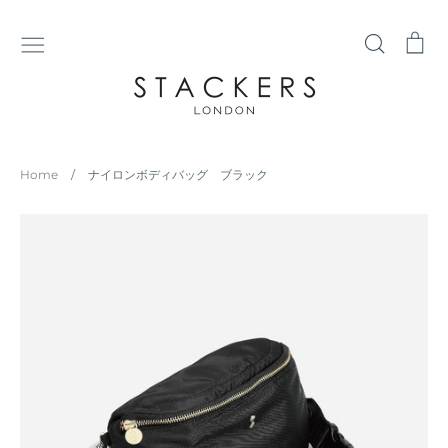
コ
ン
検
シ
テ
索
ョ
ン
ッ
ツ
ピ
に
ン
ス
グ
Home
/
ナイロンボディバッグ ブラック
キ
カ
ッ
ー
プ
ト