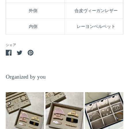
外側
合皮ヴィーガンレザー
内側
レーヨンベルベット
シェア
Facebook
Twitter
Pin
で
で
it
シ
シ
ェ
ェ
Organized by you
ア
ア