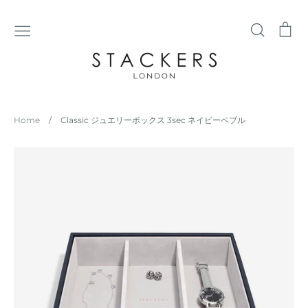
コ
ン
検
シ
テ
索
ョ
ン
ッ
ツ
ピ
に
ン
ス
グ
Home
/
Classic ジュエリーボックス 3sec ネイビーペブル
キ
カ
ッ
ー
プ
ト