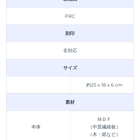
PRC
刻印
非対応
サイズ
約25 x 18 x 6 cm
素材
ＭＤＦ
本体
（中質繊維板）
（木・紙など）