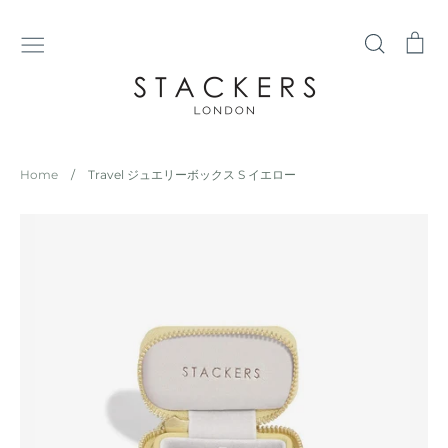
コ
ン
検
シ
テ
索
ョ
ン
ッ
ツ
ピ
に
ン
ス
グ
Home
/
Travel ジュエリーボックス S イエロー
キ
カ
ッ
ー
プ
ト