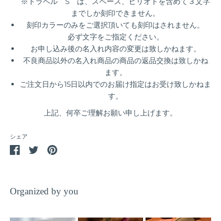
※トラベル S は、スペース、ピリオドを含めて３文字
までしか刻印できません。
刻印カラーのみをご選択頂いても刻印はされません。
必ず文字をご指定ください。
お申し込み後の名入れ内容の変更は致しかねます。
不良商品以外の名入れ商品の商品の返品交換は致しかね
ます。
ご注文日から15日以内でのお届け指定はお受け致しかねま
す。
上記、何卒ご理解お願い申し上げます。
シェア
Facebook
Twitter
Pin
で
で
it
シ
シ
ェ
ェ
Organized by you
ア
ア